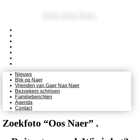
Ga
naar
Gaer Nao Naer
de
inhoud
Nieuws
Blik op Naer
Vrienden van Gaer Nao Naer
Bezoekers schrijven
Familieberichten
Agenda
Contact
Nieuws
Blik op Naer
Vrienden van Gaer Nao Naer
Bezoekers schrijven
Familieberichten
Agenda
Contact
Zoekfoto “Oos Naer” .