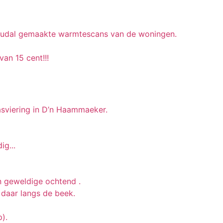
eudal gemaakte warmtescans van de woningen.
an 15 cent!!!
asviering in D’n Haammaeker.
g...
 geweldige ochtend .
 daar langs de beek.
p).