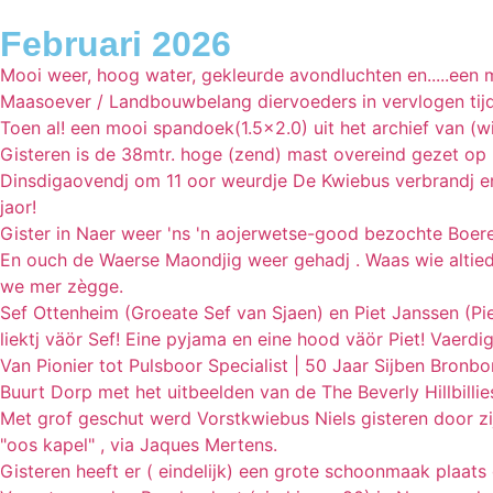
Februari 2026
Mooi weer, hoog water, gekleurde avondluchten en.....een m
Maasoever / Landbouwbelang diervoeders in vervlogen tij
Toen al! een mooi spandoek(1.5x2.0) uit het archief van (wi
Gisteren is de 38mtr. hoge (zend) mast overeind gezet op 
Dinsdigaovendj om 11 oor weurdje De Kwiebus verbrandj e
jaor!
Gister in Naer weer 'ns 'n aojerwetse-good bezochte Boere
En ouch de Waerse Maondjig weer gehadj . Waas wie altied 
we mer zègge.
Sef Ottenheim (Groeate Sef van Sjaen) en Piet Janssen (Pie
liektj väör Sef! Eine pyjama en eine hood väör Piet! Vaerdig
Van Pionier tot Pulsboor Specialist | 50 Jaar Sijben Bronbo
Buurt Dorp met het uitbeelden van de The Beverly Hillbill
Met grof geschut werd Vorstkwiebus Niels gisteren door z
"oos kapel" , via Jaques Mertens.
Gisteren heeft er ( eindelijk) een grote schoonmaak plaat