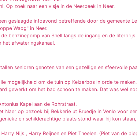
n!! Op zoek naar een visje in de Neerbeek in Neer.
en geslaagde infoavond betreffende door de gemeente L
"oppe Waog" in Neer.
e benzinepomp van Shell langs de ingang en de literprijs v
n het afwateringskanaal.
tallen senioren genoten van een gezellige en sfeervolle pa
le mogelijkheid om de tuin op Keizerbos in orde te maken.
 hard gewerkt om het bad schoon te maken. Dat was wel nodi
Antonius Kapel aan de Rohrstraat.
aer op bezoek bij Bekkerie ut Bruedje in Venlo voor een
nieke en schilderachtige plaats stond waar hij kon staan,
Harry Nijs , Harry Reijnen en Piet Theelen. (Piet van de pie