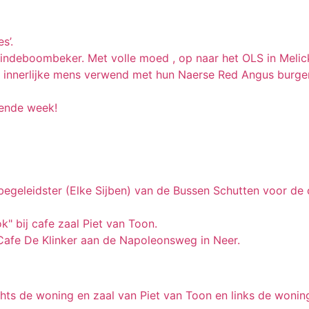
s’.
Lindeboombeker. Met volle moed , op naar het OLS in Melick
nnerlijke mens verwend met hun Naerse Red Angus burgers
gende week!
n begeleidster (Elke Sijben) van de Bussen Schutten voor de
k" bij cafe zaal Piet van Toon.
Cafe De Klinker aan de Napoleonsweg in Neer.
rechts de woning en zaal van Piet van Toon en links de won