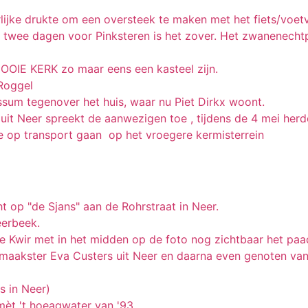
ijke drukte om een oversteek te maken met het fiets/voetv
wee dagen voor Pinksteren is het zover. Het zwanenechtpaa
 MOOIE KERK zo maar eens een kasteel zijn.
Roggel
sum tegenover het huis, waar nu Piet Dirkx woont.
it Neer spreekt de aanwezigen toe , tijdens de 4 mei herd
e op transport gaan op het vroegere kermisterrein
t op "de Sjans" aan de Rohrstraat in Neer.
eerbeek.
 de Kwir met in het midden op de foto nog zichtbaar het pa
maakster Eva Custers uit Neer en daarna even genoten van
s in Neer)
mèt 't hoeagwater van '93.