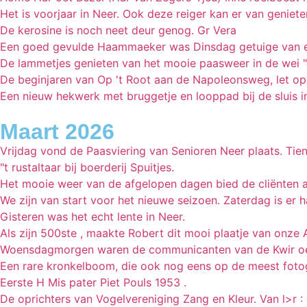
Het is voorjaar in Neer. Ook deze reiger kan er van geniete
De kerosine is noch neet deur genog. Gr Vera
Een goed gevulde Haammaeker was Dinsdag getuige van e
De lammetjes genieten van het mooie paasweer in de wei 
De beginjaren van Op 't Root aan de Napoleonsweg, let op d
Een nieuw hekwerk met bruggetje en looppad bij de sluis i
Maart 2026
Vrijdag vond de Paasviering van Senioren Neer plaats. Tien
"t rustaltaar bij boerderij Spuitjes.
Het mooie weer van de afgelopen dagen bied de cliënten al
We zijn van start voor het nieuwe seizoen. Zaterdag is er
Gisteren was het echt lente in Neer.
Als zijn 500ste , maakte Robert dit mooi plaatje van onze 
Woensdagmorgen waren de communicanten van de Kwir oet N
Een rare kronkelboom, die ook nog eens op de meest fotoge
Eerste H Mis pater Piet Pouls 1953 .
De oprichters van Vogelvereniging Zang en Kleur. Van l>r : 