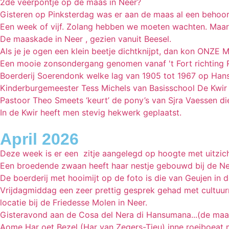
2de veerpontje op de maas in Neer?
Gisteren op Pinksterdag was er aan de maas al een behoorl
Een week of vijf. Zolang hebben we moeten wachten. Maar t
De maaskade in Neer , gezien vanuit Beesel.
Als je je ogen een klein beetje dichtknijpt, dan kon ONZE
Een mooie zonsondergang genomen vanaf 't Fort richting 
Boerderij Soerendonk welke lag van 1905 tot 1967 op Hans
Kinderburgemeester Tess Michels van Basisschool De Kwir u
Pastoor Theo Smeets ‘keurt’ de pony’s van Sjra Vaessen di
In de Kwir heeft men stevig hekwerk geplaatst.
April 2026
Deze week is er een zitje aangelegd op hoogte met uitzich
Een broedende zwaan heeft haar nestje gebouwd bij de N
De boerderij met hooimijt op de foto is die van Geujen in
Vrijdagmiddag een zeer prettig gesprek gehad met cultuur
locatie bij de Friedesse Molen in Neer.
Gisteravond aan de Cosa del Nera di Hansumana...(de maa
Aome Har oet Bezel (Har van Zegers-Tjeu) inne roeiboeat 