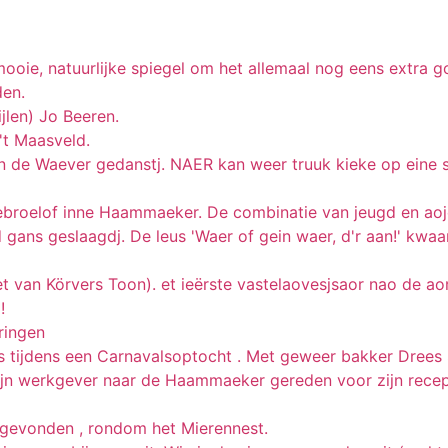
ooie, natuurlijke spiegel om het allemaal nog eens extra go
den.
jlen) Jo Beeren.
't Maasveld.
n de Waever gedanstj. NAER kan weer truuk kieke op eine 
broelof inne Haammaeker. De combinatie van jeugd en aojer
gans geslaagdj. De leus 'Waer of gein waer, d'r aan!' kwaa
t van Körvers Toon). et ieërste vastelaovesjsaor nao de aor
!
ringen
ies tijdens een Carnavalsoptocht . Met geweer bakker Drees
ijn werkgever naar de Haammaeker gereden voor zijn recep
s gevonden , rondom het Mierennest.