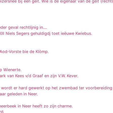
izersnee bij een geit. Wie is de eigenaar van de geit (recht
r geval rechtlijnig in....
II Niels Segers gehuldigdj toet ieëuwe Kwiebus.
 Aod-Vorste bie de Klòmp.
p Wienerte.
rk van Kees v/d Graaf en zijn V.W. Kever.
 wordt er hard gewerkt op het zwembad ter voorbereiding 
aar geleden in Neer.
eerbeek in Neer heeft zo zijn charme.
26