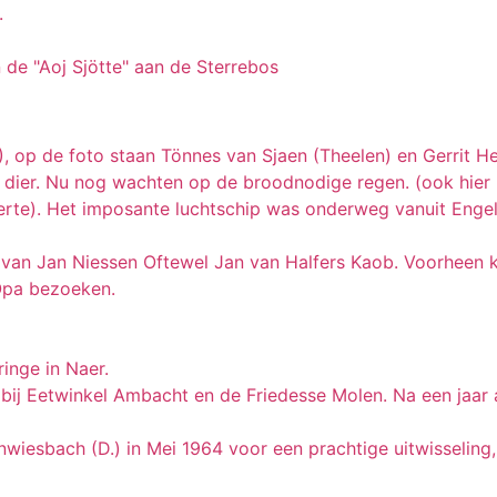
.
de "Aoj Sjötte" aan de Sterrebos
, op de foto staan Tönnes van Sjaen (Theelen) en Gerrit H
n dier. Nu nog wachten op de broodnodige regen. (ook hier 
te). Het imposante luchtschip was onderweg vanuit Engela
r van Jan Niessen Oftewel Jan van Halfers Kaob. Voorheen 
 Opa bezoeken.
ringe in Naer.
ij Eetwinkel Ambacht en de Friedesse Molen. Na een jaar 
wiesbach (D.) in Mei 1964 voor een prachtige uitwisseling