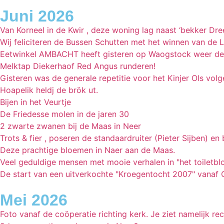
Juni 2026
Van Korneel in de Kwir , deze woning lag naast ‘bekker Dree
Wij feliciteren de Bussen Schutten met het winnen van de 
Eetwinkel AMBACHT heeft gisteren op Waogstock weer de i
Melktap Diekerhaof Red Angus runderen!
Gisteren was de generale repetitie voor het Kinjer Ols vol
Hoapelik heldj de brök ut.
Bijen in het Veurtje
De Friedesse molen in de jaren 30
2 zwarte zwanen bij de Maas in Neer
Trots & fier , poseren de standaardruiter (Pieter Sijben) e
Deze prachtige bloemen in Naer aan de Maas.
Veel geduldige mensen met mooie verhalen in "het toiletblo
De start van een uitverkochte "Kroegentocht 2007" vanaf 
Mei 2026
Foto vanaf de coöperatie richting kerk. Je ziet namelijk 