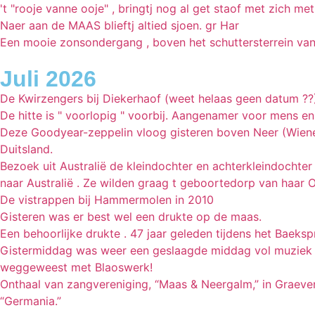
't "rooje vanne ooje" , bringtj nog al get staof met zich met
Naer aan de MAAS blieftj altied sjoen. gr Har
Een mooie zonsondergang , boven het schuttersterrein van 
Juli 2026
De Kwirzengers bij Diekerhaof (weet helaas geen datum ??)
De hitte is " voorlopig " voorbij. Aangenamer voor mens e
Deze Goodyear-zeppelin vloog gisteren boven Neer (Wiener
Duitsland.
Bezoek uit Australië de kleindochter en achterkleindochte
naar Australië . Ze wilden graag t geboortedorp van haar
De vistrappen bij Hammermolen in 2010
Gisteren was er best wel een drukte op de maas.
Een behoorlijke drukte . 47 jaar geleden tijdens het Baeksp
Gistermiddag was weer een geslaagde middag vol muziek b
weggeweest met Blaoswerk!
Onthaal van zangvereniging, “Maas & Neergalm,” in Graeven
“Germania.”