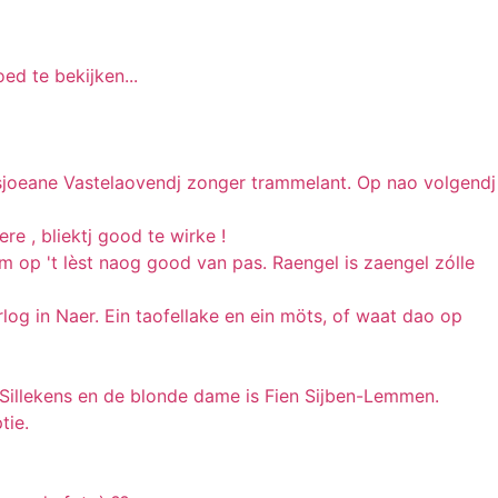
ed te bekijken...
sjoeane Vastelaovendj zonger trammelant. Op nao volgendj
e , bliektj good te wirke !
m op 't lèst naog good van pas. Raengel is zaengel zólle
log in Naer. Ein taofellake en ein möts, of waat dao op
 Sillekens en de blonde dame is Fien Sijben-Lemmen.
tie.