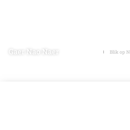
Gaer Nao Naer
Nieuws
Blik op 