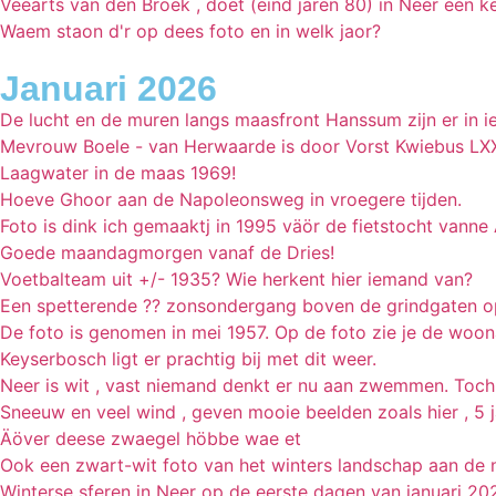
Veearts van den Broek , doet (eind jaren 80) in Neer een ke
Waem staon d'r op dees foto en in welk jaor?
Januari 2026
De lucht en de muren langs maasfront Hanssum zijn er in iede
Mevrouw Boele - van Herwaarde is door Vorst Kwiebus LXXI
Laagwater in de maas 1969!
Hoeve Ghoor aan de Napoleonsweg in vroegere tijden.
Foto is dink ich gemaaktj in 1995 väör de fietstocht vanne
Goede maandagmorgen vanaf de Dries!
Voetbalteam uit +/- 1935? Wie herkent hier iemand van?
Een spetterende ?? zonsondergang boven de grindgaten o
De foto is genomen in mei 1957. Op de foto zie je de woona
Keyserbosch ligt er prachtig bij met dit weer.
Neer is wit , vast niemand denkt er nu aan zwemmen. Toch
Sneeuw en veel wind , geven mooie beelden zoals hier , 5 j
Äöver deese zwaegel höbbe wae et
Ook een zwart-wit foto van het winters landschap aan de n
Winterse sferen in Neer op de eerste dagen van januari 20