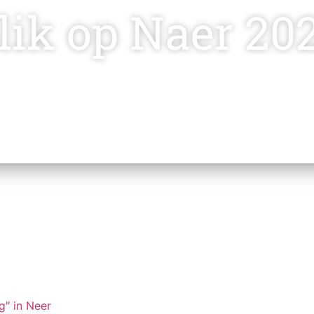
lik op Naer 20
g" in Neer