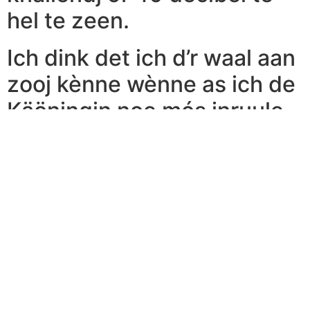
hel te zeen.
Ich dink det ich d’r waal aan
zooj kènne wènne as ich de
Käöningin noe mós inruule
väör eine gewuuëne Piano
Man. Óm röstig zónger al te
väöl gedachtes en groeëte
väörnemes bienao
geruisloos ’t ein jaor in te
ruule väör ’t anger. Zeker in
eine tied woeë in lang neet