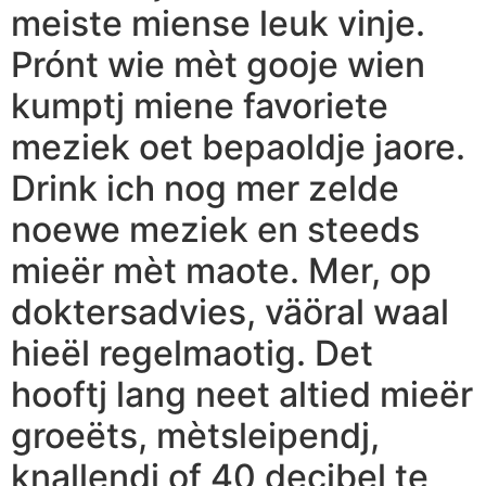
meiste miense leuk vinje.
Prónt wie mèt gooje wien
kumptj miene favoriete
meziek oet bepaoldje jaore.
Drink ich nog mer zelde
noewe meziek en steeds
mieër mèt maote. Mer, op
doktersadvies, väöral waal
hieël regelmaotig. Det
hooftj lang neet altied mieër
groeëts, mètsleipendj,
knallendj of 40 decibel te