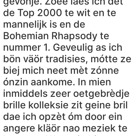
gevónje. Zoeë laes ich det
de Top 2000 te wit en te
mannelijk is en de
Bohemian Rhapsody te
nummer 1. Geveulig as ich
bön väör tradisies, mótte ze
biej mich neet mèt zónne
ónzin aankome. In mien
inmiddels zeer oetgebrèdje
brille kolleksie zit geine bril
dae ich opzèt óm door ein
angere kläör nao meziek te