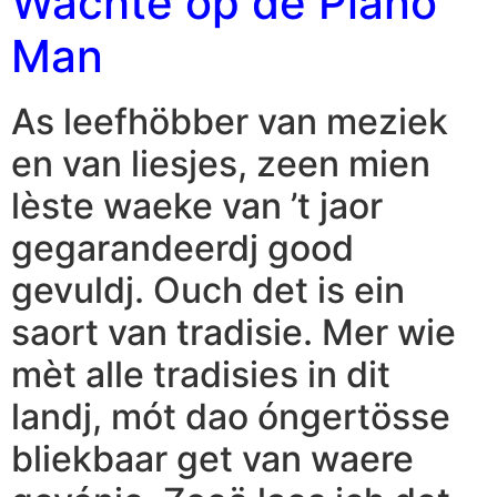
Wachte op de Piano
Man
As leefhöbber van meziek
en van liesjes, zeen mien
lèste waeke van ’t jaor
gegarandeerdj good
gevuldj. Ouch det is ein
saort van tradisie. Mer wie
mèt alle tradisies in dit
landj, mót dao óngertösse
bliekbaar get van waere