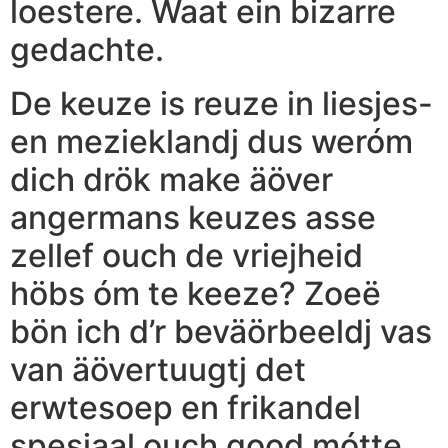
loestere. Waat ein bizarre
gedachte.
De keuze is reuze in liesjes-
en mezieklandj dus weróm
dich drök make äöver
angermans keuzes asse
zellef ouch de vriejheid
höbs óm te keeze? Zoeë
bön ich d’r beväörbeeldj vas
van äövertuugtj det
erwtesoep en frikandel
spesjaal ouch good mótte