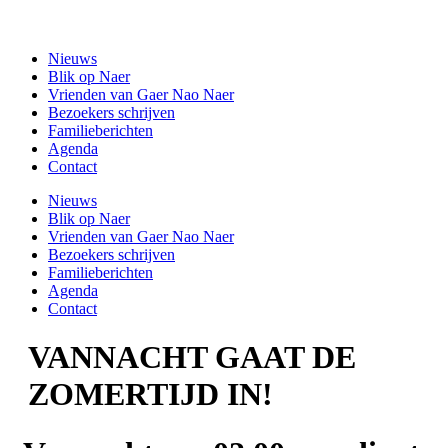
Ga
Gaer Nao Naer
naar
Nieuws
de
Blik op Naer
inhoud
Vrienden van Gaer Nao Naer
Bezoekers schrijven
Familieberichten
Agenda
Contact
Nieuws
Blik op Naer
Vrienden van Gaer Nao Naer
Bezoekers schrijven
Familieberichten
Agenda
Contact
VANNACHT GAAT DE
ZOMERTIJD IN!