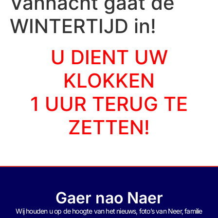
Vannacht gaat de
WINTERTIJD in!
U DIENT UW
KLOKKEN
1 UUR TERUG TE
ZETTEN!
Gaer nao Naer
Wij houden u op de hoogte van het nieuws, foto’s van Neer, f
amilie