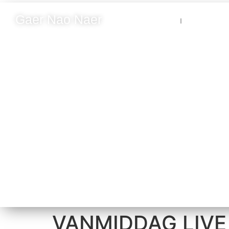
Gaer Nao Naer
Nieuws
Blik op N
VANMIDDAG LIVE b