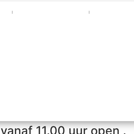
aer
Vrienden van Gaer Nao Naer
Bezoekers schri
vanaf 11.00 uur open .