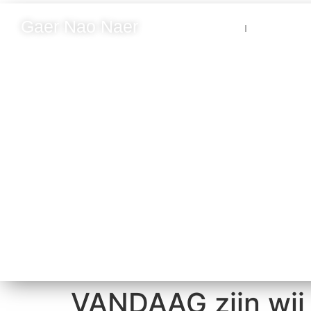
Gaer Nao Naer
Nieuws
Blik op N
VANDAAG zijn wij 