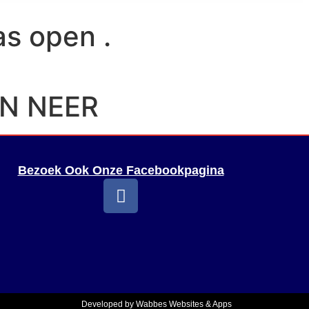
as open .
N NEER
Bezoek Ook Onze Facebookpagina
Developed by
Wabbes Websites & Apps