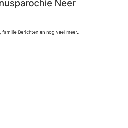
inusparochie Neer
 f
amilie Berichten en nog veel meer…