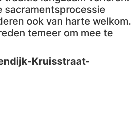
de sacramentsprocessie
nderen ook van harte welkom.
n reden temeer om mee te
endijk-Kruisstraat-