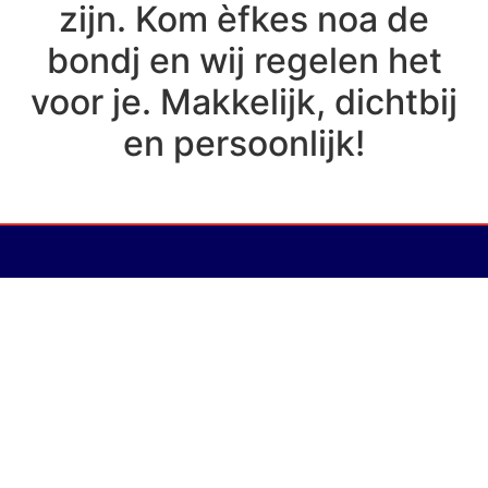
zijn. Kom èfkes noa de
bondj en wij regelen het
voor je. Makkelijk, dichtbij
en persoonlijk!
Gaer nao Naer
Wij houden u op de hoogte van het nieuws, foto’s van Neer, f
amilie
Berichten en nog veel meer…
In Naer bent u van harte welkom
Gaer nao Naer !!