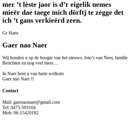
mer ’t lèste jaor is d’r eigelik nemes
mieër dae taege mich dörftj te zègge det
ich ’t gans verkieërd zeen.
Gr Hans
Gaer nao Naer
Wij houden u op de hoogte van het nieuws, foto’s van Neer, f
amilie
Berichten en nog veel meer…
In Naer bent u van harte welkom
Gaer nao Naer !!
Contact
Mail: gaernaonaer@gmail.com
Tel: 0475-593104
Mob: 06-15420182