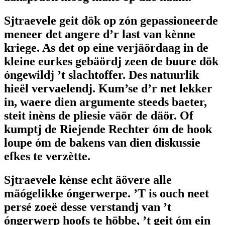
Sjtraevele geit dök op zón gepassioneerde
meneer det angere d’r last van kènne
kriege. As det op eine verjäördaag in de
kleine eurkes gebäördj zeen de buure dök
óngewildj ’t slachtoffer. Des natuurlik
hieël vervaelendj. Kum’se d’r net lekker
in, waere dien argumente steeds baeter,
steit inèns de pliesie väör de däör. Of
kumptj de Riejende Rechter óm de hook
loupe óm de bakens van dien diskussie
efkes te verzètte.
Sjtraevele kènse echt äövere alle
mäógelikke óngerwerpe. ’T is ouch neet
persé zoeë desse verstandj van ’t
óngerwerp hoofs te höbbe, ’t geit óm ein