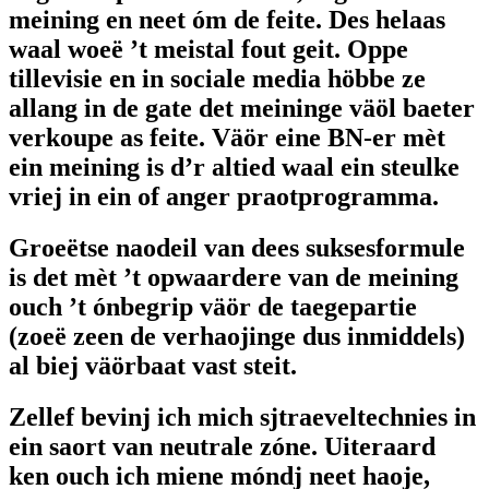
meining en neet óm de feite. Des helaas
waal woeë ’t meistal fout geit. Oppe
tillevisie en in sociale media höbbe ze
allang in de gate det meininge väöl baeter
verkoupe as feite. Väör eine BN-er mèt
ein meining is d’r altied waal ein steulke
vriej in ein of anger praotprogramma.
Groeëtse naodeil van dees suksesformule
is det mèt ’t opwaardere van de meining
ouch ’t ónbegrip väör de taegepartie
(zoeë zeen de verhaojinge dus inmiddels)
al biej väörbaat vast steit.
Zellef bevinj ich mich sjtraeveltechnies in
ein saort van neutrale zóne. Uiteraard
ken ouch ich miene móndj neet haoje,