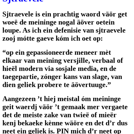
Sjtraevele is ein prachtig waord väör get
woeë de meininge nogal äöver oetein
loupe. As ich ein defenisie van sjtraevele
zooj mótte gaeve kóm ich oet op:
“op ein gepassioneerde meneer mèt
elkaar van meining versjille, verbaal of
hieël modern via sosjale media, en de
taegepartie, zónger kans van slage, van
dien geliek probere te äövertuuge.”
Aangezeen ’t hiej meistal óm meininge
geit waerdj väör ’t gemaak mer vergaete
det de meiste zake van twieë of mieër
kenj bekaeke kènne wäöre en det d’r dus
neet ein geliek is. PIN mich d’r neet op