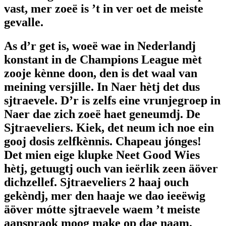
vast, mer zoeë is ’t in ver oet de meiste
gevalle.
As d’r get is, woeë wae in Nederlandj
konstant in de Champions League mèt
zooje kènne doon, den is det waal van
meining versjille. In Naer hètj det dus
sjtraevele. D’r is zelfs eine vrunjegroep in
Naer dae zich zoeë haet geneumdj. De
Sjtraeveliers. Kiek, det neum ich noe ein
gooj dosis zelfkènnis. Chapeau jónges!
Det mien eige klupke Neet Good Wies
hètj, getuugtj ouch van ieërlik zeen äöver
dichzellef. Sjtraeveliers 2 haaj ouch
gekèndj, mer den haaje we dao ieeëwig
äöver mótte sjtraevele waem ’t meiste
aanspraok moog make op dae naam.