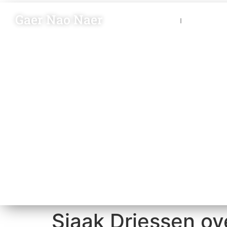
Gaer Nao Naer
Nieuws
Blik op 
Sjaak Driessen ov