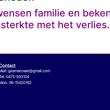
wensen familie en beke
sterkte met het verlies.
Contact
Mail: gaernaonaer@gmail.com
Tel: 0475-593104
Mob: 06-15420182