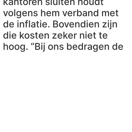
kantoren sluiten houdt
volgens hem verband met
de inflatie. Bovendien zijn
die kosten zeker niet te
hoog. “Bij ons bedragen de
instapkosten zo’n 35 euro
per jaar. In andere Europese
landen betaal je zomaar 80
euro voor dezelfde
diensten.” De verhuizing
van de Rabobank in
Heythuysen vindt plaats op