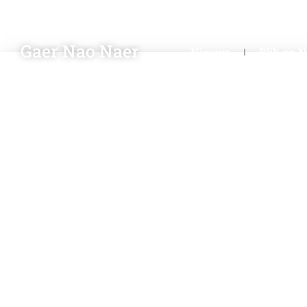
Gaer Nao Naer
Nieuws
Blik op 