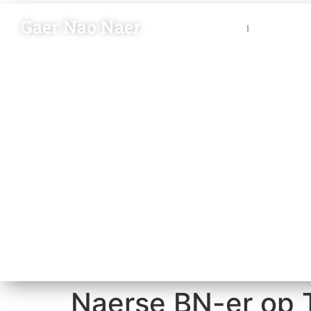
Gaer Nao Naer
Nieuws
Blik op 
Naerse BN-er op T