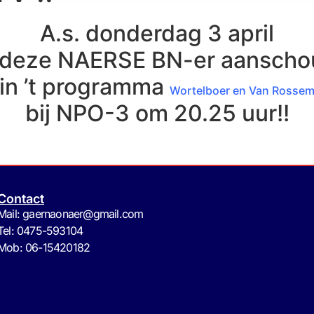
A.s. donderdag 3 april
 deze NAERSE BN-er aanscho
in ’t programma
Wortelboer en Van Rosse
bij NPO-3 om 20.25 uur!!
Contact
Mail: gaernaonaer@gmail.com
Tel: 0475-593104
Mob: 06-15420182