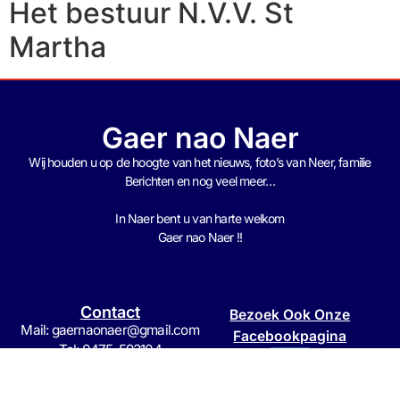
Het bestuur N.V.V. St
Martha
Gaer nao Naer
Wij houden u op de hoogte van het nieuws, foto’s van Neer, f
amilie
Berichten en nog veel meer…
In Naer bent u van harte welkom
Gaer nao Naer !!
Contact
Bezoek Ook Onze
Mail: gaernaonaer@gmail.com
Facebookpagina
Tel: 0475-593104
Mob: 06-15420182