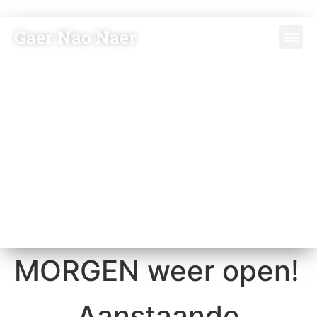
Gaer Nao Naer
MORGEN weer open!
Aanstaande