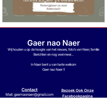
Gaer nao Naer
Wij houden u op de hoogte van het nieuws, foto’s van Neer, f
amilie
Berichten en nog veel meer…
In Naer bent u van harte welkom
Gaer nao Naer !!
Contact
Bezoek Ook Onze
Mail: gaernaonaer@gmail.com
Facebookpagina
Tel: 0475-593104
Mob: 06-15420182