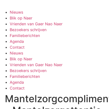
Ga
Gaer Nao Naer
naar
Nieuws
de
Blik op Naer
inhoud
Vrienden van Gaer Nao Naer
Bezoekers schrijven
Familieberichten
Agenda
Contact
Nieuws
Blik op Naer
Vrienden van Gaer Nao Naer
Bezoekers schrijven
Familieberichten
Agenda
Contact
Mantelzorgcomplimen