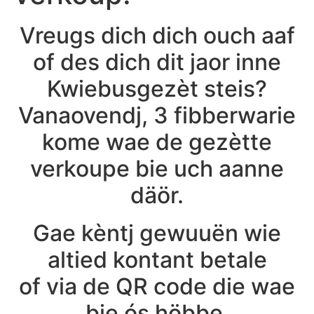
Vreugs dich dich ouch aaf
of des dich dit jaor inne
Kwiebusgezèt steis?
Vanaovendj, 3 fibberwarie
kome wae de gezètte
verkoupe bie uch aanne
däör.
Gae kèntj gewuuën wie
altied kontant betale
of via de QR code die wae
bie ós höbbe.