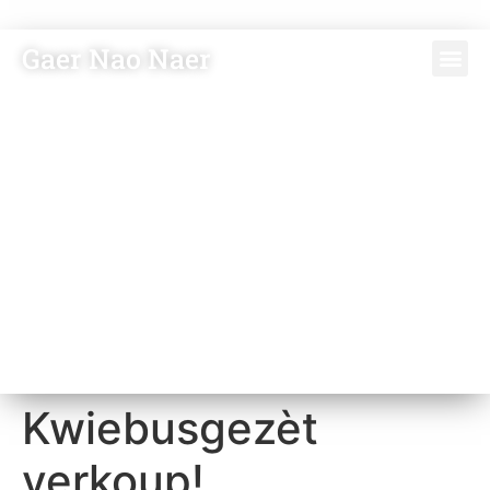
Gaer Nao Naer
Kwiebusgezèt
verkoup!