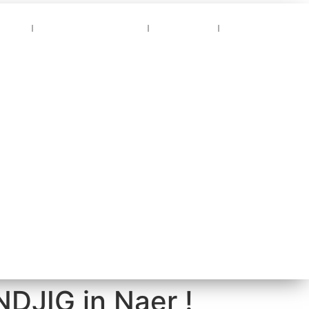
jven
Familieberichten
Agenda
Contact
IG in Naer !