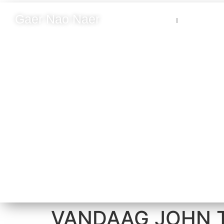
Gaer Nao Naer
Nieuws
Blik op N
VANDAAG JOHN T