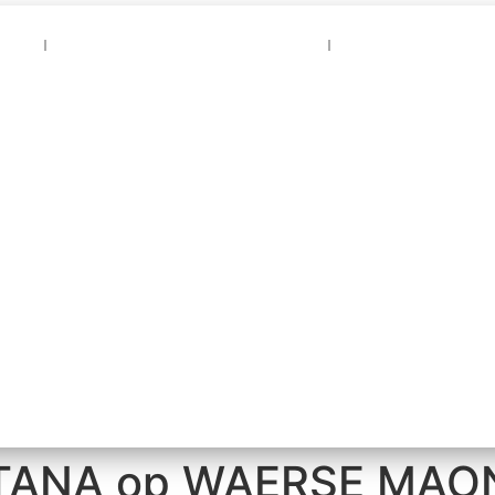
aer
Vrienden van Gaer Nao Naer
Bezoekers schri
ANA op WAERSE MAONDJ