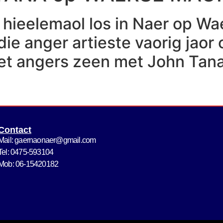
 hieelemaol los in Naer op Wa
ie anger artieste vaorig jaor
eet angers zeen met John Tana
Contact
Mail: gaernaonaer@gmail.com
Tel: 0475-593104
Mob: 06-15420182