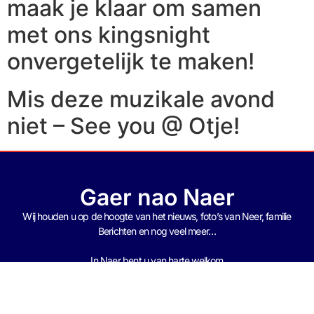
maak je klaar om samen
met ons kingsnight
onvergetelijk te maken!
Mis deze muzikale avond
niet – See you @ Otje!
Gaer nao Naer
Wij houden u op de hoogte van het nieuws, foto’s van Neer, f
amilie
Berichten en nog veel meer…
In Naer bent u van harte welkom
Gaer nao Naer !!