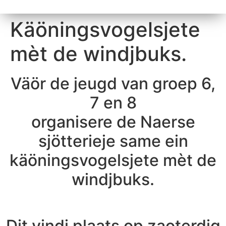
Käöningsvogelsjete
mèt de windjbuks.
Väör de jeugd van groep 6,
7 en 8
organisere de Naerse
sjötterieje same ein
käöningsvogelsjete mèt de
windjbuks.
Dit vindj plaats op zaoterdig