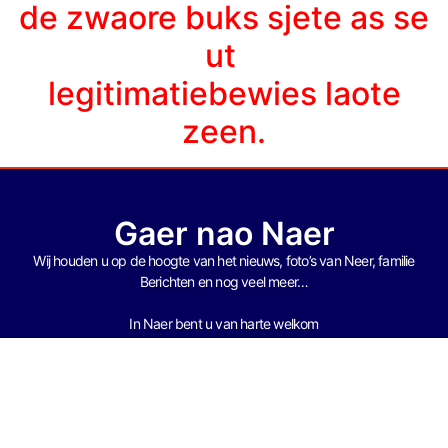
de zwaore buks sjete as se
ut
legitimatiebewies laote
zeen.
Gaer nao Naer
Wij houden u op de hoogte van het nieuws, foto’s van Neer, f
amilie
Berichten en nog veel meer…
In Naer bent u van harte welkom
Gaer nao Naer !!
Contact
Bezoek Ook Onze