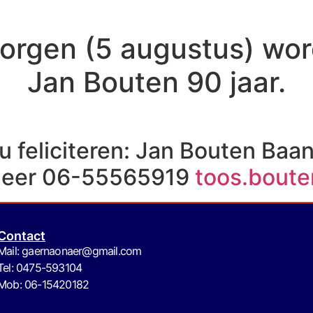
orgen (5 augustus) wor
Jan Bouten 90 jaar.
 u feliciteren: Jan Bouten Baa
Neer 06-55565919
toos.bout
Contact
Mail: gaernaonaer@gmail.com
Tel: 0475-593104
Mob: 06-15420182