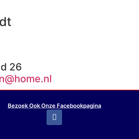
dt
nd 26
en@home.nl
Bezoek Ook Onze Facebookpagina