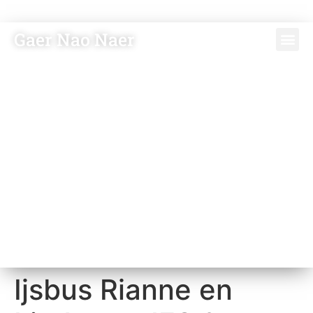
Gaer Nao Naer
Vriende
Bezoeker
Ijsbus Rianne en