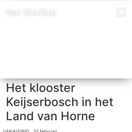
Gaer Nao Naer
Vriende
Bezoeker
Het klooster
Keijserbosch in het
Land van Horne
VANAVOND , 21 februari