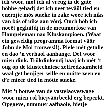
ich woor, mót ich al vreug in de gate
höbbe gehadj det ich neet teväöl tied en
enerzjie mós staeke in zake woeë ich niks
van kós of niks aan vónj. Ouch höb ich
noeët gegluifdj in de metamorfose van
Hampeleman nao Kluskampioen. (Waat
ein geweldig programma format väör
John de Mol trouwes!!). Piele mèt getalle
en dao ’n verhaol aanhange. Det woor
mien dink. Trökdinkendj haaj ich mèt ’t
oug op de klustechniese zelfredzaamheid
waal get henjiger wille en mótte zeen en
d’r mieër tied in mótte staeke.
Mèt ’t bouwe van de vastelaoveswage
woor mien rol biejväörbeeld erg beperkt.
Opgaeve, nummer aafhaole, bietje