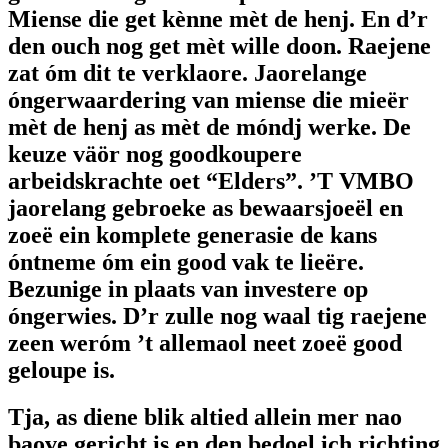
Miense die get kènne mèt de henj. En d’r
den ouch nog get mèt wille doon. Raejene
zat óm dit te verklaore. Jaorelange
óngerwaardering van miense die mieër
mèt de henj as mèt de móndj werke. De
keuze väör nog goodkoupere
arbeidskrachte oet “Elders”. ’T VMBO
jaorelang gebroeke as bewaarsjoeël en
zoeë ein komplete generasie de kans
óntneme óm ein good vak te lieëre.
Bezunige in plaats van investere op
óngerwies. D’r zulle nog waal tig raejene
zeen weróm ’t allemaol neet zoeë good
geloupe is.
Tja, as diene blik altied allein mer nao
baove gericht is en den bedoel ich richting