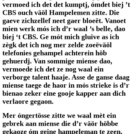
vermoed ich det det kumptj, ómdet biej ’t
CBS ouch väöl Hampelemen zitte. Die
gaeve zichzellef neet gaer bloeët. Vanoet
mien werk mós ich d’r waal ’s belle, dao
biej ‘t CBS. Ge mót mich gluive as ich
zègk det ich nog mer zelde zoeëväöl
telefonies gehampel achterein höb
gehuerdj. Van sommige miense dao,
vermoede ich det ze nog waal ein
verborge talent haaje. Asse de ganse daag
miense taege de haor in mós strieke is d’r
bienao zeker eine gooje kapper aan dich
verlaore gegaon.
Mer óngertösse zitte we waal mèt ein
gebrek aan miense die d’r väör höbbe
gekaoze óm geine hampeleman te zeen.