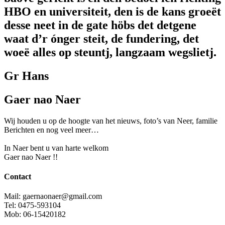
HBO en universiteit, den is de kans groeët
desse neet in de gate höbs det detgene
waat d’r ónger steit, de fundering, det
woeë alles op steuntj, langzaam wegslietj.
Gr Hans
Gaer nao Naer
Wij houden u op de hoogte van het nieuws, foto’s van Neer, f
amilie
Berichten en nog veel meer…
In Naer bent u van harte welkom
Gaer nao Naer !!
Contact
Mail: gaernaonaer@gmail.com
Tel: 0475-593104
Mob: 06-15420182