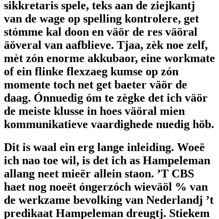
sikkretaris spele, teks aan de ziejkantj
van de wage op spelling kontrolere, get
stómme kal doon en väör de res väöral
äöveral van aafblieve. Tjaa, zèk noe zelf,
mèt zón enorme akkubaor, eine workmate
of ein flinke flexzaeg kumse op zón
momente toch net get baeter väör de
daag. Ónnuedig óm te zègke det ich väör
de meiste klusse in hoes väöral mien
kommunikatieve vaardighede nuedig höb.
Dit is waal ein erg lange inleiding. Woeë
ich nao toe wil, is det ich as Hampeleman
allang neet mieër allein staon. ’T CBS
haet nog noeët óngerzóch wieväöl % van
de werkzame bevolking van Nederlandj ’t
predikaat Hampeleman dreugtj. Stiekem