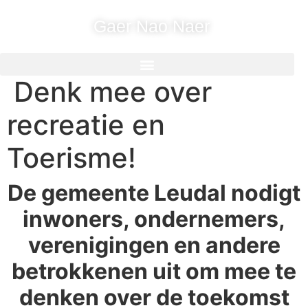
Ga
Gaer Nao Naer
naar
de
inhoud
Denk mee over
recreatie en
Toerisme!
De gemeente Leudal nodigt
inwoners, ondernemers,
verenigingen en andere
betrokkenen uit om mee te
denken over de toekomst