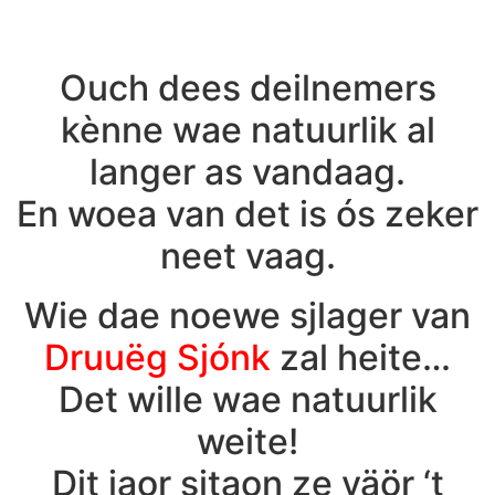
Ouch dees deilnemers
kènne wae natuurlik al
langer as vandaag.
En woea van det is ós zeker
neet vaag.
Wie dae noewe sjlager van
Druuëg Sjónk
zal heite…
Det wille wae natuurlik
weite!
Dit jaor sjtaon ze väör ‘t