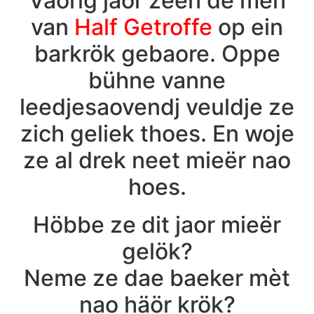
Väörig jaor zeen de men
van
Half Getroffe
op ein
barkrök gebaore. Oppe
bühne vanne
leedjesaovendj veuldje ze
zich geliek thoes. En woje
ze al drek neet mieër nao
hoes.
Höbbe ze dit jaor mieër
gelök?
Neme ze dae baeker mèt
nao häör krök?