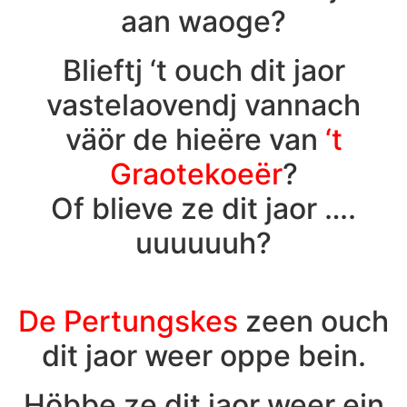
aan waoge?
Blieftj ‘t ouch dit jaor
vastelaovendj vannach
väör de hieëre van
‘t
Graotekoeër
?
Of blieve ze dit jaor ….
uuuuuuh?
De Pertungskes
zeen ouch
dit jaor weer oppe bein.
Höbbe ze dit jaor weer ein