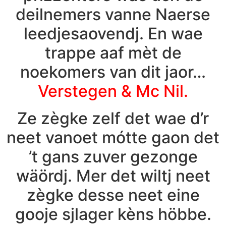
deilnemers vanne Naerse
leedjesaovendj. En wae
trappe aaf mèt de
noekomers van dit jaor…
Verstegen & Mc Nil.
Ze zègke zelf det wae d’r
neet vanoet mótte gaon det
’t gans zuver gezonge
wäördj. Mer det wiltj neet
zègke desse neet eine
gooje sjlager kèns höbbe.