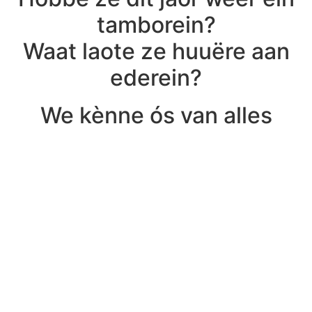
tamborein?
Waat laote ze huuëre aan
ederein?
We kènne ós van alles
bedinke…
Mer mörge laote de
Pertungskes häöre sjlager
klinke.
Ein dink weite wae waal
zeker, det geit op häör
meneer.