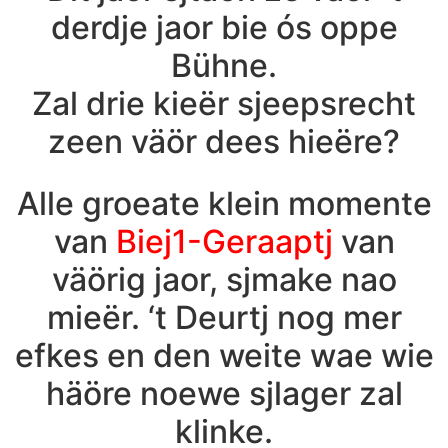
derdje jaor bie ós oppe
Bühne.
Zal drie kieër sjeepsrecht
zeen väör dees hieëre?
Alle groeate klein momente
van
Biej1-Geraaptj
van
väörig jaor, sjmake nao
mieër. ‘t Deurtj nog mer
efkes en den weite wae wie
häöre noewe sjlager zal
klinke.