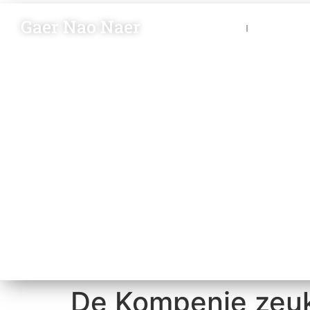
Gaer Nao Naer
Nieuws
Blik op 
De Kompenie zeukt