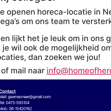
e openen horeca-locatie in Ne
ega’s om ons team te verster
 en lijkt het je leuk om in ons
je wil ook de mogelijkheid o
caties, dan zoeken we jou!
of mail naar
info@homeofhero
Contact
Mail: gaernaonaer@gmail.com
Tel: 0475-593104
Mob: 06-15420182