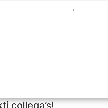
Naer
Vrienden van Gaer Nao Naer
Bezoekers schri
j collega’s!