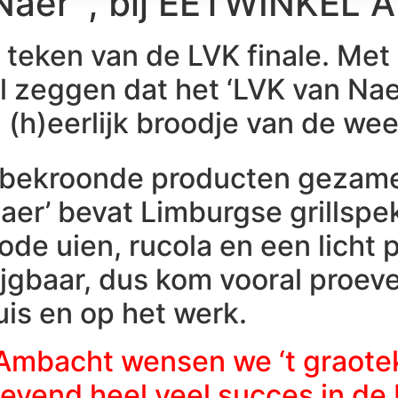
 Naer’ , bij EETWINKEL
teken van de LVK finale. Met 
 zeggen dat het ‘LVK van Nae
 (h)eerlijk broodje van de we
bekroonde producten gezamen
er’ bevat Limburgse grillspek 
de uien, rucola en een licht 
gbaar, dus kom vooral proeve
uis en op het werk.
bacht wensen we ‘t graotekoe
evend heel veel succes in de 