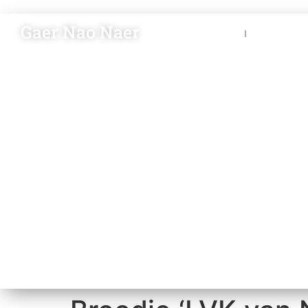
Gaer Nao Naer
Nieuws
Blik op 