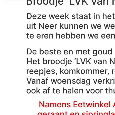
Broodje ‘LVK van
Deze week staat in het 
uit Neer kunnen we wel
te eren hebben we een
De beste en met goud 
Het broodje ‘LVK van Na
reepjes, komkommer, ro
Vanaf woensdag verkrij
ook af te halen voor th
Namens Eetwinkel Am
geraapt en sjpringla