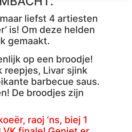
 AMBACHT.
maar liefst 4 artiesten
r’ is! Om deze helden
ek gemaakt.
lijk op een broodje!
reepjes, Livar sjink
pikante barbecue saus.
n! De broodjes zijn
ër, raoj ‘ns, biej 1
LVK finale! Geniet er