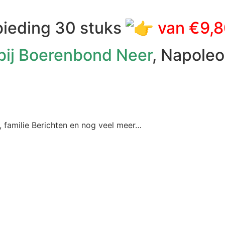
bieding 30 stuks
van €9,8
 bij Boerenbond Neer
, Napole
 f
amilie Berichten en nog veel meer…