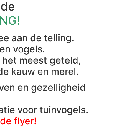
 de
NG!
 aan de telling.
en vogels.
s het meest geteld,
de kauw en merel.
even en gezelligheid
tie voor tuinvogels.
de flyer!