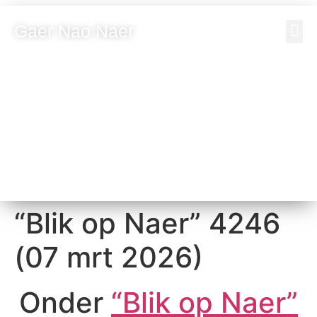
Gaer Nao Naer
Vrien
Bezoeke
“Blik op Naer” 4246
(07 mrt 2026)
Onder
“Blik op Naer”