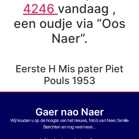
4246
vandaag ,
een oudje via “Oos
Naer”.
Eerste H Mis pater Piet
Pouls 1953
Gaer nao Naer
Wij houden u op de hoogte van het nieuws, foto’s van Neer, f
amilie
Berichten en nog veel meer…