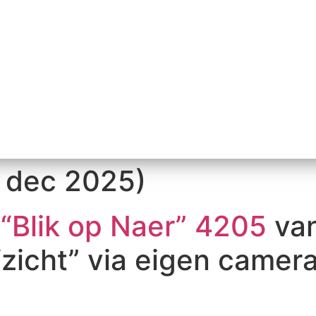
7 dec 2025)
r
“Blik op Naer” 4205
va
“zicht” via eigen camera