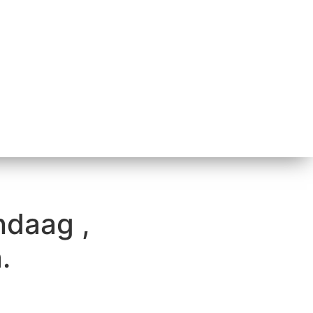
ndaag ,
.