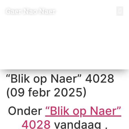
Gaer Nao Naer
Vrien
Bezoek
“Blik op Naer” 4028
(09 febr 2025)
Onder
“Blik op Naer”
4028
vandaag ,