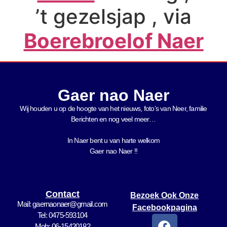
’t gezelsjap , via
Boerebroelof Naer
Gaer nao Naer
Wij houden u op de hoogte van het nieuws, foto’s van Neer, f
amilie
Berichten en nog veel meer…
In Naer bent u van harte welkom
Gaer nao Naer !!
Contact
Bezoek Ook Onze
Mail: gaernaonaer@gmail.com
Facebookpagina
Tel: 0475-593104
Mob: 06-15420182