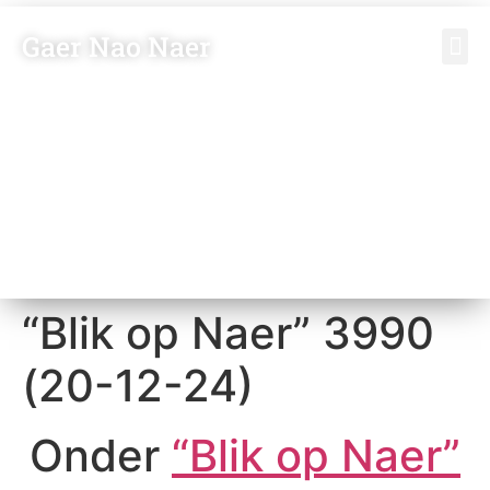
Gaer Nao Naer
Vrien
Bezoek
“Blik op Naer” 3990
(20-12-24)
Onder
“Blik op Naer”