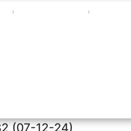
Naer
Vrienden van Gaer Nao Naer
Bezoekers schri
82 (07-12-24)