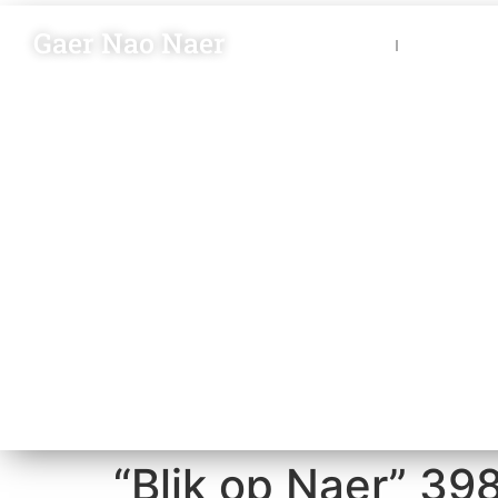
Gaer Nao Naer
Nieuws
Blik op 
“Blik op Naer” 39