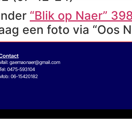
nder
“Blik op Naer” 39
ag een foto via “Oos N
Contact
Mail: gaernaonaer@gmail.com
Tel: 0475-593104
Mob: 06-15420182