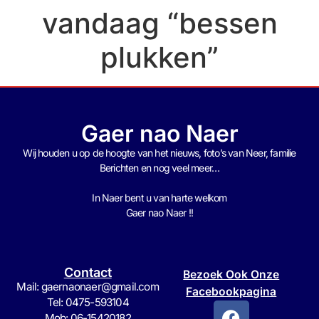
vandaag “bessen
plukken”
Gaer nao Naer
Wij houden u op de hoogte van het nieuws, foto’s van Neer, f
amilie
Berichten en nog veel meer…
In Naer bent u van harte welkom
Gaer nao Naer !!
Contact
Bezoek Ook Onze
Mail: gaernaonaer@gmail.com
Facebookpagina
Tel: 0475-593104
Mob: 06-15420182