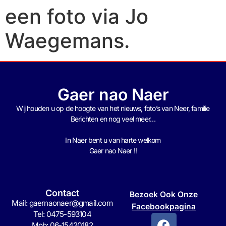
een foto via Jo
Waegemans.
Gaer nao Naer
Wij houden u op de hoogte van het nieuws, foto’s van Neer, f
amilie
Berichten en nog veel meer…
In Naer bent u van harte welkom
Gaer nao Naer !!
Contact
Bezoek Ook Onze
Mail: gaernaonaer@gmail.com
Facebookpagina
Tel: 0475-593104
Mob: 06-15420182