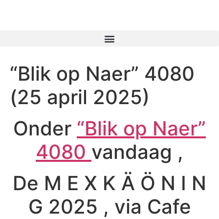
Gaer Nao Naer
“Blik op Naer” 4080
(25 april 2025)
Onder
“Blik op Naer”
4080
vandaag ,
De M E X K Ä Ö N I N
G 2025 , via Cafe