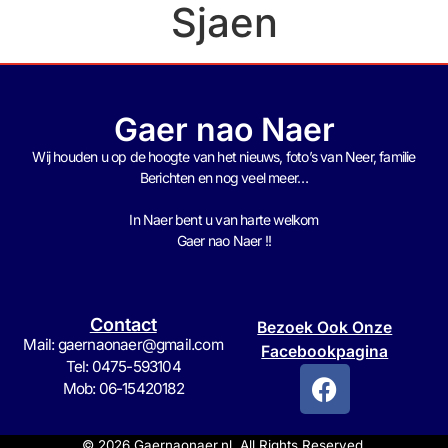
Sjaen
Gaer nao Naer
Wij houden u op de hoogte van het nieuws, foto’s van Neer, f
amilie
Berichten en nog veel meer…
In Naer bent u van harte welkom
Gaer nao Naer !!
Contact
Bezoek Ook Onze
Mail: gaernaonaer@gmail.com
Facebookpagina
Tel: 0475-593104
Mob: 06-15420182
© 2026 Gaernaonaer.nl. All Rights Reserved.