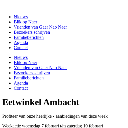
Ga
Gaer Nao Naer
naar
Nieuws
de
Blik op Naer
inhoud
Vrienden van Gaer Nao Naer
Bezoekers schrijven
Familieberichten
Agenda
Contact
Nieuws
Blik op Naer
Vrienden van Gaer Nao Naer
Bezoekers schrijven
Familieberichten
Agenda
Contact
Eetwinkel Ambacht
Profiteer van onze heerlijke • aanbiedingen van deze week
Weekactie woensdag 7 februari t/m zaterdag 10 februari