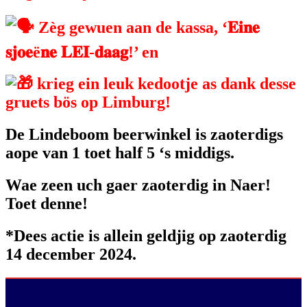
Zèg gewuen aan de kassa, ‘𝐄𝐢𝐧𝐞
𝐬𝐣𝐨𝐞ë𝐧𝐞 𝐋𝐄𝐈-𝐝𝐚𝐚𝐠!’ en
krieg ein leuk kedootje as dank desse
gruets bös op Limburg!
De Lindeboom beerwinkel is zaoterdigs
aope van 1 toet half 5 ‘s middigs.
Wae zeen uch gaer zaoterdig in Naer!
Toet denne!
*Dees actie is allein geldjig op zaoterdig
14 december 2024.