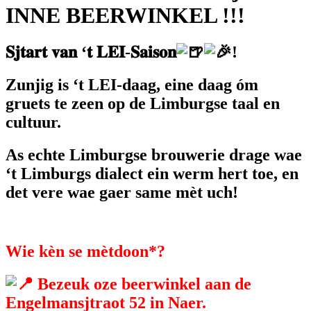
INNE BEERWINKEL !!!
𝐒𝐣𝐭𝐚𝐫𝐭 𝐯𝐚𝐧 ‘𝐭 𝐋𝐄𝐈-𝐒𝐚𝐢𝐬𝐨𝐧
!
Zunjig is ‘t LEI-daag, eine daag óm
gruets te zeen op de Limburgse taal en
cultuur.
As echte Limburgse brouwerie drage wae
‘t Limburgs dialect ein werm hert toe, en
det vere wae gaer same mèt uch!
Wie kèn se mètdoon*?
Bezeuk oze beerwinkel aan de
Engelmansjtraot 52 in Naer.