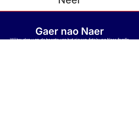
Gaer nao Naer
Wij houden u op de hoogte van het nieuws, foto’s van Neer, f
amilie
Berichten en nog veel meer…
In Naer bent u van harte welkom
Gaer nao Naer !!
Contact
Bezoek Ook Onze
Mail: gaernaonaer@gmail.com
Facebookpagina
Tel: 0475-593104
Mob: 06-15420182
© 2026 Gaernaonaer.nl. All Rights Reserved.
Developed by
Wabbes Websites & Apps