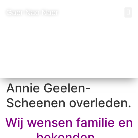
Gaer Nao Naer
Vrien
Bezoeke
Annie Geelen-
Scheenen overleden.
Wij wensen familie en
bekenden ,