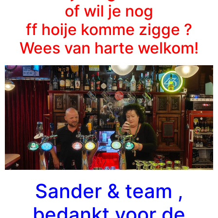
of wil je nog
ff hoije komme zigge ?
W
ees van harte welkom!
Sander & team ,
bedankt voor de