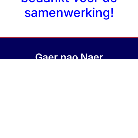
samenwerking!
Gaer nao Naer
Wij houden u op de hoogte van het nieuws, foto’s van Neer, f
amilie
Berichten en nog veel meer…
In Naer bent u van harte welkom
Gaer nao Naer !!
Contact
Bezoek Ook Onze
Mail: gaernaonaer@gmail.com
Facebookpagina
Tel: 0475-593104
Mob: 06-15420182