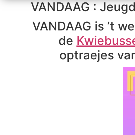
VANDAAG : Jeugd 
VANDAAG is ’t we
de
Kwiebuss
optraejes va