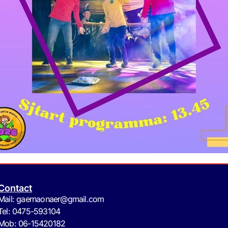
Contact
Mail: gaernaonaer@gmail.com
Tel: 0475-593104
Mob: 06-15420182