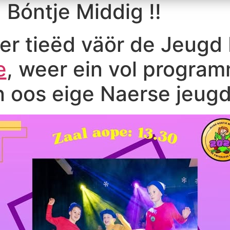
Bóntje Middig !!
er tieëd väör de Jeugd 
e
, weer ein vol program
n oos eige Naerse jeugd!