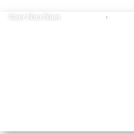
Gaer Nao Naer
Nieuws
Blik op 