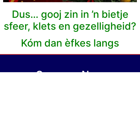
Dus… gooj zin in ’n bietje
sfeer, klets en gezelligheid?
Kóm dan èfkes langs
Gaer nao Naer
Wij houden u op de hoogte van het nieuws, foto’s van Neer, f
amilie
Berichten en nog veel meer…
In Naer bent u van harte welkom
Gaer nao Naer !!
Contact
Bezoek Ook Onze