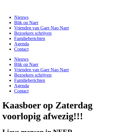
Ga
Gaer Nao Naer
naar
Nieuws
de
Blik op Naer
inhoud
Vrienden van Gaer Nao Naer
Bezoekers schrijven
Familieberichten
Agenda
Contact
Nieuws
Blik op Naer
Vrienden van Gaer Nao Naer
Bezoekers schrijven
Familieberichten
Agenda
Contact
Kaasboer op Zaterdag
voorlopig afwezig!!!
Lieve mensen in NEER