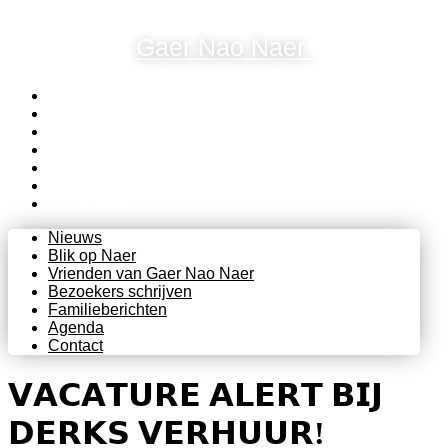
Ga
naar
Gaer Nao Naer
de
inhoud
Nieuws
Blik op Naer
Vrienden van Gaer Nao Naer
Bezoekers schrijven
Familieberichten
Agenda
Contact
Nieuws
Blik op Naer
Vrienden van Gaer Nao Naer
Bezoekers schrijven
Familieberichten
Agenda
Contact
𝗩𝗔𝗖𝗔𝗧𝗨𝗥𝗘 𝗔𝗟𝗘𝗥𝗧 𝗕𝗜𝗝
𝗗𝗘𝗥𝗞𝗦 𝗩𝗘𝗥𝗛𝗨𝗨𝗥!