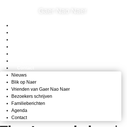
Ga
Gaer Nao Naer
naar
de
inhoud
Nieuws
Blik op Naer
Vrienden van Gaer Nao Naer
Bezoekers schrijven
Familieberichten
Agenda
Contact
Nieuws
Blik op Naer
Vrienden van Gaer Nao Naer
Bezoekers schrijven
Familieberichten
Agenda
Contact