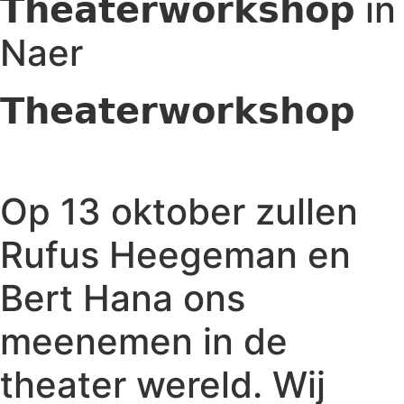
𝗧𝗵𝗲𝗮𝘁𝗲𝗿𝘄𝗼𝗿𝗸𝘀𝗵𝗼𝗽 in
Naer
𝗧𝗵𝗲𝗮𝘁𝗲𝗿𝘄𝗼𝗿𝗸𝘀𝗵𝗼𝗽
Op 13 oktober zullen
Rufus Heegeman en
Bert Hana ons
meenemen in de
theater wereld. Wij