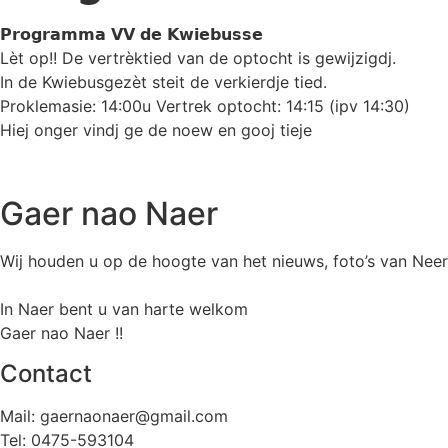
𝗣𝗿𝗼𝗴𝗿𝗮𝗺𝗺𝗮 𝗩𝗩 𝗱𝗲 𝗞𝘄𝗶𝗲𝗯𝘂𝘀𝘀𝗲
Lèt op!! De vertrèktied van de optocht is gewijzigdj.
In de Kwiebusgezèt steit de verkierdje tied.
Proklemasie: 14:00u Vertrek optocht: 14:15 (ipv 14:30)
Hiej onger vindj ge de noew en gooj tieje
Gaer nao Naer
Wij houden u op de hoogte van het nieuws, foto’s van Neer,
In Naer bent u van harte welkom
Gaer nao Naer !!
Contact
Mail: gaernaonaer@gmail.com
Tel: 0475-593104