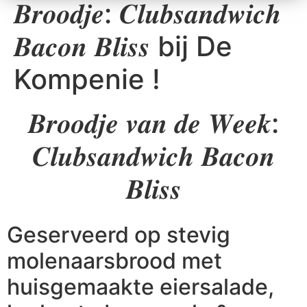
𝑩𝒓𝒐𝒐𝒅𝒋𝒆: 𝑪𝒍𝒖𝒃𝒔𝒂𝒏𝒅𝒘𝒊𝒄𝒉
𝑩𝒂𝒄𝒐𝒏 𝑩𝒍𝒊𝒔𝒔 bij De
Kompenie !
𝑩𝒓𝒐𝒐𝒅𝒋𝒆 𝒗𝒂𝒏 𝒅𝒆 𝑾𝒆𝒆𝒌:
𝑪𝒍𝒖𝒃𝒔𝒂𝒏𝒅𝒘𝒊𝒄𝒉 𝑩𝒂𝒄𝒐𝒏
𝑩𝒍𝒊𝒔𝒔
Geserveerd op stevig
molenaarsbrood met
huisgemaakte eiersalade,